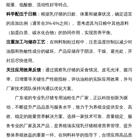
能量、低酸败、流动性好等特点。
科学配伍于日粮
：根据乳仔猪的日龄、体重和健康状况，确定适宜
的添加比例（通常在3%-6%之间）。需考虑其与日粮中其他原料
（如蛋白质、碳水化合物）的协同作用，实现营养平衡。
注重加工与储存工艺
：在饲料制粒过程中，注意温度控制以减少对
油脂和热敏性成分的破坏。产品应储存于阴凉、干燥、避光处，开
封后尽快使用。
关注应用效果反馈
：通过观察乳仔猪的采食情况、皮毛光泽、腹泻
率、日增重等关键生产性能指标，评估油粉的实际应用效果，并与
厂家技术团队保持沟通以优化方案。
广东省的专业乳仔猪专用油粉生产厂家，正以科技创新为驱
动，不断提升产品品质与服务水平，致力于为养殖业提供安全、高
效、稳定的能量营养解决方案。选择一家技术可靠、质量稳定、服
务专业的厂家及其产品，是养殖场实现乳仔猪精准营养管理、提升
整体养殖效益的重要一环。在饲料科学的指导下，合理应用高品质