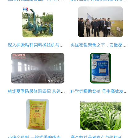
深入探索秸秆饲料揉丝机与花生秸秆揉丝机的价值与选择
央媒密集聚焦之下，安徽探索饲料产业新路径 科技创新赋能绿色发展
猪场夏季防暑降温四招 从饲料切入的核心方案
科学饲喂助繁殖 母牛高效发情与营养管理策略
小猪全价料 一站式采购指南与高效养殖应用
高产牧草品种盘点与饲料科栽培要点