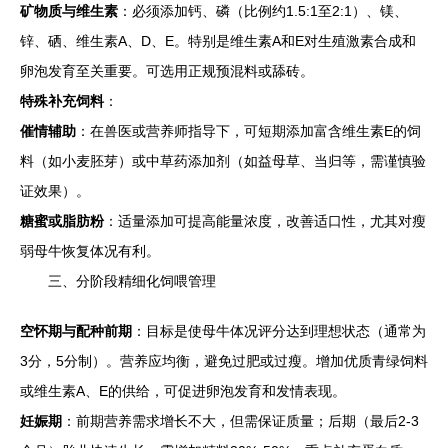
矿物质与维生素
：必须添加钙、磷（比例约1.5:1至2:1）、镁、
锌、硒、维生素A、D、E。特别是维生素A和E对生殖激素合成和
卵泡发育至关重要。可选用正规预混料或舔砖。
特殊补充饲料
：
催情辅助
：在兽医或营养师指导下，可短期添加富含维生素E的饲
料（如小麦胚芽）或中草药添加剂（如益母草、当归等，需谨慎验
证效果）。
糖蜜或脂肪粉
：适量添加可提高能量浓度，改善适口性，尤其对瘦
弱母牛恢复体况有利。
三、分阶段精细化饲喂管理
空怀期与配种前期
：目标是使母牛体况评分达到理想状态（通常为
3分，5分制）。营养应均衡，避免过肥或过瘦。增加优质青绿饲料
或维生素A、E的供给，可促进卵泡发育和发情表现。
妊娠期
：前期营养需求增长不大，但需保证质量；后期（最后2-3