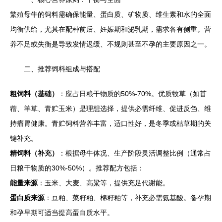
繁殖母牛的饲料需确保能量、蛋白质、矿物质、维生素和水的全面
均衡供给，尤其在配种前后、妊娠期和泌乳期，需求各有侧重。营
养不足或失衡是导致发情迟缓、不规则甚至不孕的主要原因之一。
二、推荐饲料组成与搭配
粗饲料（基础）
：应占日粮干物质的50%-70%。优质牧草（如苜
蓿、羊草、青贮玉米）是理想选择，提供必需纤维、促进反刍、维
持瘤胃健康。青贮饲料营养丰富，适口性好，是冬季或枯草期的关
键补充。
精饲料（补充）
：根据母牛体况、生产阶段灵活调整比例（通常占
日粮干物质的30%-50%）。推荐配方包括：
能量来源
：玉米、大麦、高粱等，提供充足代谢能。
蛋白质来源
：豆粕、菜籽粕、棉籽粕等，补充必需氨基酸。备孕期
和孕早期可适当提高蛋白质水平。