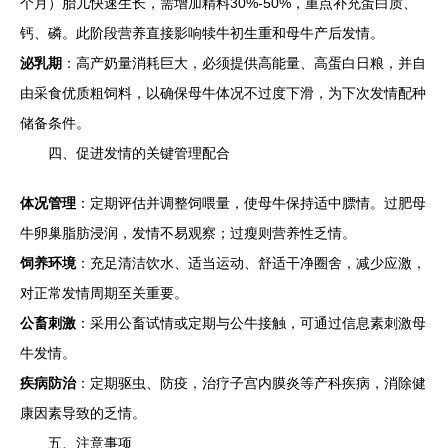
个月）胎儿快速生长，需增加精料30%-50%，重点补充蛋白质、
钙、磷。此阶段营养直接影响犊牛初生重和母牛产后发情。
泌乳期
：高产奶量消耗巨大，必须提供高能量、高蛋白日粮，并自
由采食优质粗饲料，以确保母牛体况不过度下滑，为下次发情配种
储备条件。
四、促进发情的关键管理配合
体况管理
：定期评估并调整饲喂量，使母牛保持适中膘情。过肥母
牛卵巢脂肪浸润，发情不易观察；过瘦则营养性乏情。
饲养环境
：充足清洁饮水、适当运动、舒适干净圈舍，减少应激，
对正常发情周期至关重要。
公畜刺激
：采用公畜试情或定期与公牛接触，可通过信息素刺激母
牛发情。
疾病防治
：定期驱虫、防疫，治疗子宫内膜炎等产科疾病，消除健
康因素导致的乏情。
五、注意事项