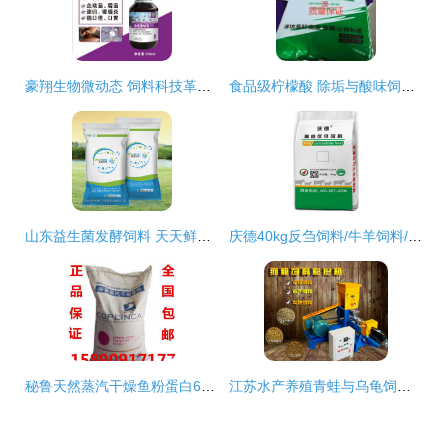
豪翔生物微动态 饲料科技革新引领信鸽行业新高度
食品级柠檬酸 除垢与酸味饲料添加剂的科学与应用
山东益生菌发酵饲料 天天鲜蛋鸡专用发酵料的科学赋能
庆德40kg反刍饲料/牛羊饲料/育肥饲料*,欢迎来厂洽谈。
秘鲁天然蒸汽干燥鱼粉蛋白65% 顶级饲料原料的价格、质地与选择价值
江苏水产养殖青蛙与乌龟饲料制作 膨化机加工定制方案解析