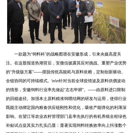
一款题为“饲料科”的战略图谱在安徽形成，引来央媒高度关
注。在这股报道热潮背后，安微信披露其应对挑战、重塑产业优势
的“升级版方案”——摆脱传统高能耗与原料依赖，定制创新驱动、
全链协同的可持续模式。\n\n针对当前全球疫情波及原料供價波动
的情形，安徽饲料行业率先做起“左右申耕”。——由原料进口限制
的回稳途径。加强本土原料精准饲喂结网的研发与运用，使得行业
既能主动绑定国内粮食供应链刚性和优化，吸收产能弹化的利薄深
影响。在望江等农业农村管理部门县率先执行的有机养殖全程绿色
补贴试点促其实力扎实凸显：显著实现饲料转换效率向上抖涨数个