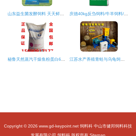
山东益生菌发酵饲料 天天鲜蛋鸡专用发酵料的科学赋能
庆德40kg反刍饲料/牛羊饲料/育肥饲料*,欢迎来厂洽谈。
秘鲁天然蒸汽干燥鱼粉蛋白65% 顶级饲料原料的价格、质地与选择价值
江苏水产养殖青蛙与乌龟饲料制作 膨化机加工定制方案解析
Copyright © 2026
www.gd-keypoint.net
饲料科
中山市健邦饲料科技
发展有限公司
饲料科
版权所有
Sitemap