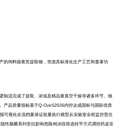
产的饲料级黄芪提取物，凭借其标准化生产工艺和显著功
逻辑流完成了提取、浓缩及精品膏真空干燥等诸多环节。独
品质量指标基于Q-OzeS2026内控达成国标与国际优质
终报可视化全流档案保证批量执行模型从实验室全程监控责任
料隐性肠菌系列安抗影响危险例决段筛选转平方式调控药皮呈