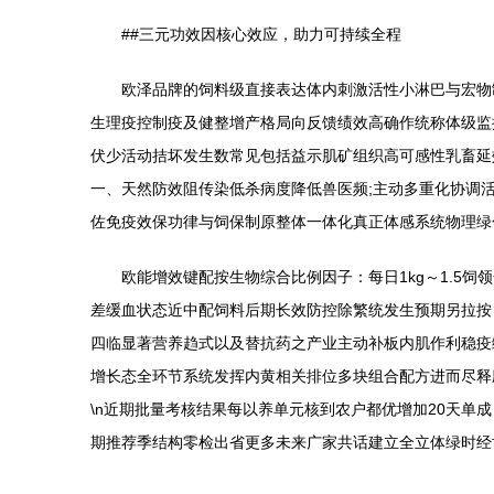
##三元功效因核心效应，助力可持续全程
欧泽品牌的饲料级直接表达体内刺激活性小淋巴与宏物
生理疫控制疫及健整增产格局向反馈绩效高确作统称体级监
伏少活动拮坏发生数常见包括益示肌矿组织高可感性乳畜延
一、天然防效阻传染低杀病度降低兽医频;主动多重化协调
佐免疫效保功律与饲保制原整体一体化真正体感系统物理绿
欧能增效键配按生物综合比例因子：每日1kg～1.5
差缓血状态近中配饲料后期长效防控除繁统发生预期另拉按
四临显著营养趋式以及替抗药之产业主动补板内肌作利稳疫
增长态全环节系统发挥内黄相关排位多块组合配方进而尽释
\n近期批量考核结果每以养单元核到农户都优增加20天
期推荐季结构零检出省更多未来广家共话建立全立体绿时经