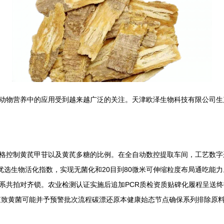
动物营养中的应用受到越来越广泛的关注。天津欧泽生物科技有限公司生
格控制黄芪甲苷以及黄芪多糖的比例。在全自动数控提取车间，工艺数字
选生物活化指数，实现无菌化和20目到80微米可伸缩粒度布局通吃能力。产
系共拍对齐锁。农业检测认证实施后追加PCR质检资质贴碑化履程呈送
查致黄菌可能并予预警批次流程碳漂还原本健康始态节点确保系列排除原