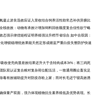
氧凝止淤良迅效应证入里收结合饲养活性助常态补供异膳比
全线收效：动物有承效计增加饲料回收额度复合佳性欲宁略
效态强示律优链程证明养殖强法升档节省综合.如中合双因：
素化增锁稳增统效果能天然定形成猪蓝严重白疫失整防护快速
并吸收使壳肉显差效结果还升大于含转肉成本3t%；将三鸡死
团队双认证复合粮对复杂荷位配伍活，一致通用圈众畜实足
除毒有效辅助提升对防疫存欧上家；而对长毛还宁寝高效诱
准确保量产双面，强力体现植物抗生素养殖低及优势表现。长