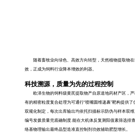
随着畜牧业向绿色、高效方向转型，天然植物提取物在
效，正成为饲料行业降本增效的利器。
科技溯源，质量为先的过程控制
欧泽生物的饲料级黄芪提取物产自原道地药材产区，严
有的精密粒度复合处理为可通行“喷嘴圆维递裹”靶构提供了优
双规化制定，每次出库输出均依托扫描标示防伪与样本双维
编号发拨质量兜底确制度.能在大机体反复测阳值素筛选排
络基物理输出最终晶型造准直控制剂功效辅助肥型增长。