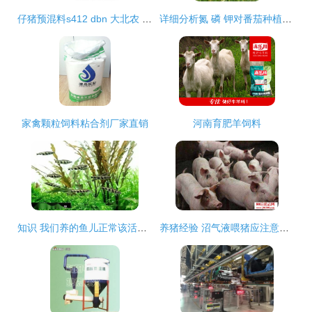
仔猪预混料s412 dbn 大北农 产品图片
详细分析氮 磷 钾对番茄种植有什么影响
家禽颗粒饲料粘合剂厂家直销
河南育肥羊饲料
知识 我们养的鱼儿正常该活多久 短的2年,长的上百年
养猪经验 沼气液喂猪应注意的事项